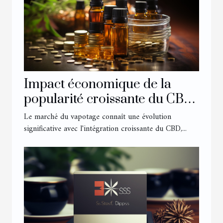
Impact économique de la
popularité croissante du CBD
sur le marché du vapotage
Le marché du vapotage connaît une évolution
significative avec l'intégration croissante du CBD,...