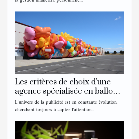
réglementaires
la gestion financière personnelle....
Les critères de choix d'une
agence spécialisée en ballons
et structures gonflables
L'univers de la publicité est en constante évolution,
publicitaires
cherchant toujours à capter l'attention...