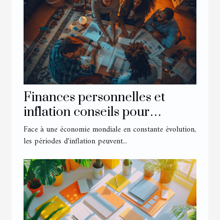
Finances personnelles et
inflation conseils pour
préserver son pouvoir d'achat
Face à une économie mondiale en constante évolution,
en temps de crise
les périodes d'inflation peuvent...