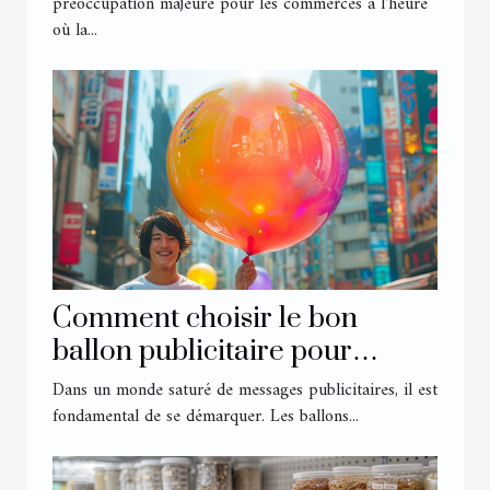
préoccupation majeure pour les commerces à l'heure
où la...
Comment choisir le bon
ballon publicitaire pour
maximiser votre visibilité
Dans un monde saturé de messages publicitaires, il est
fondamental de se démarquer. Les ballons...