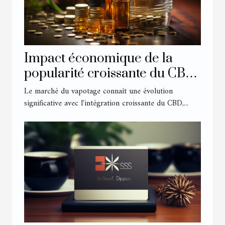
Impact économique de la
popularité croissante du CBD
sur le marché du vapotage
Le marché du vapotage connaît une évolution
significative avec l'intégration croissante du CBD,...