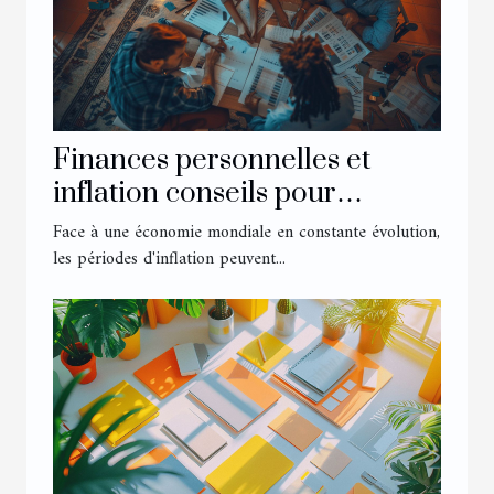
Finances personnelles et
inflation conseils pour
préserver son pouvoir d'achat
Face à une économie mondiale en constante évolution,
en temps de crise
les périodes d'inflation peuvent...