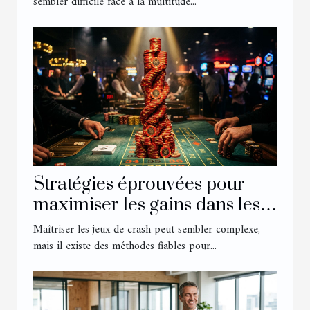
sembler difficile face à la multitude...
Stratégies éprouvées pour
maximiser les gains dans les
jeux de crash
Maîtriser les jeux de crash peut sembler complexe,
mais il existe des méthodes fiables pour...