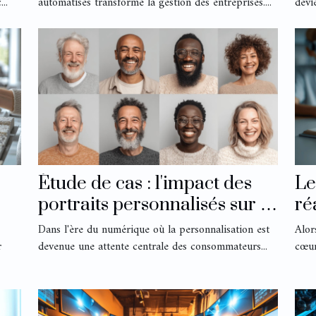
..
automatisés transforme la gestion des entreprises....
devi
Étude de cas : l'impact des
Le
portraits personnalisés sur la
ré
satisfaction client
l'
Dans l'ère du numérique où la personnalisation est
Alor
r
devenue une attente centrale des consommateurs...
cœur