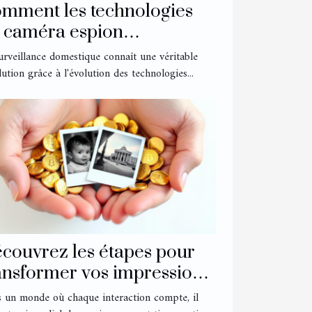
mment les technologies
 caméra espion
ansforment la surveillance
urveillance domestique connaît une véritable
mestique ?
lution grâce à l'évolution des technologies...
couvrez les étapes pour
ansformer vos impressions
 récompenses
 un monde où chaque interaction compte, il