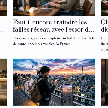
Faut-il encore craindre les
Ob
os
failles réseau avec l’essor des
di
objets connectés ?
si
e
Thermostats, caméras, capteurs industriels, bracelets
Des 
?
de santé, enceintes vocales, la France...
ther
objet