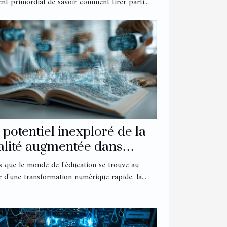
ent primordial de savoir comment tirer parti...
 potentiel inexploré de la
alité augmentée dans
éducation à l'ère numérique
s que le monde de l'éducation se trouve au
 d'une transformation numérique rapide, la...