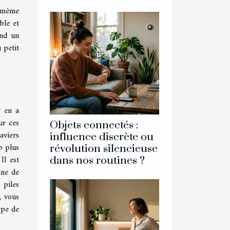
e même
ble et
end un
 petit
y en a
ur ces
Objets connectés :
aviers
influence discrète ou
p plus
révolution silencieuse
Il est
dans nos routines ?
nne de
 piles
, vous
ype de