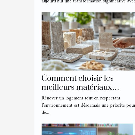
amoureuses ?
aujourd’hui une transformation significative avec.
Comment choisir les
meilleurs matériaux
écologiques pour votre
Rénover un logement tout en respectant
rénovation ?
l’environnement est désormais une priorité pou
de...