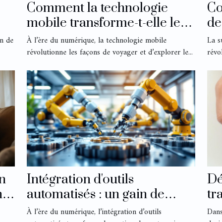
Comment la technologie
Co
mobile transforme-t-elle les
de
dus
expériences de voyage ?
tr
on de
À l’ère du numérique, la technologie mobile
La s
do
révolutionne les façons de voyager et d’explorer le...
révo
n
Intégration d'outils
Dé
t-
automatisés : un gain de
tr
temps pour votre entreprise
en
À l’ère du numérique, l’intégration d’outils
Dans