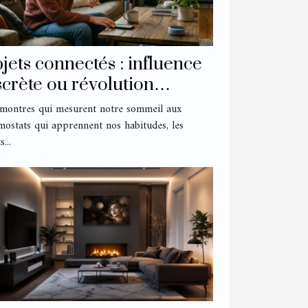
jets connectés : influence
scrète ou révolution
lencieuse dans nos routines
montres qui mesurent notre sommeil aux
mostats qui apprennent nos habitudes, les
s...