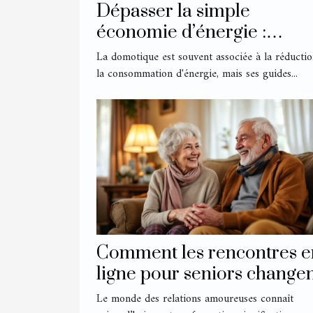
Dépasser la simple
économie d’énergie :
explorer les effets inatten
La domotique est souvent associée à la réducti
des guides domotiques
la consommation d'énergie, mais ses guides...
Comment les rencontres e
ligne pour seniors changen
elles les relations
Le monde des relations amoureuses connaît