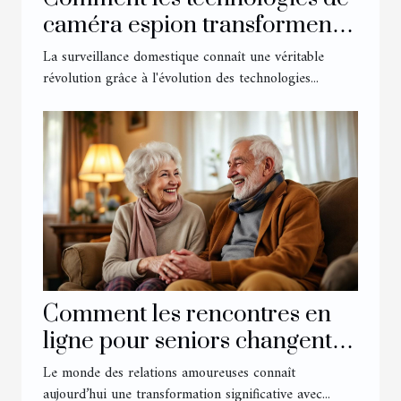
caméra espion transforment
la surveillance domestique ?
La surveillance domestique connaît une véritable
révolution grâce à l'évolution des technologies...
Comment les rencontres en
ligne pour seniors changent-
elles les relations amoureuses
Le monde des relations amoureuses connaît
?
aujourd’hui une transformation significative avec...