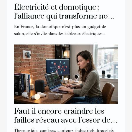
Électricité et domotique :
l’alliance qui transforme nos
routines quotidiennes
En France, la domotique n’est plus un gadget de
salon, elle s’invite dans les tableaux électriques...
Faut-il encore craindre les
failles réseau avec l’essor des
objets connectés ?
Thermostats, caméras, capteurs industriels, bracelets