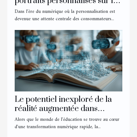
portraits personnalisés sur la
satisfaction client
Dans l'ère du numérique où la personnalisation est
devenue une attente centrale des consommateurs...
Le potentiel inexploré de la
réalité augmentée dans
l'éducation à l'ère numérique
Alors que le monde de l'éducation se trouve au cœur
d'une transformation numérique rapide, la...