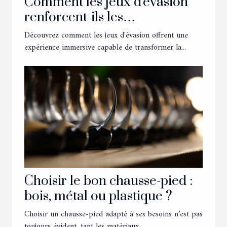
Comment les jeux d'évasion
renforcent-ils les
compétences en équipe ?
Découvrez comment les jeux d'évasion offrent une
expérience immersive capable de transformer la...
Choisir le bon chausse-pied :
bois, métal ou plastique ?
Choisir un chausse-pied adapté à ses besoins n’est pas
toujours évident, tant les matériaux...