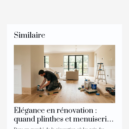
Similaire
Élégance en rénovation :
quand plinthes et menuiserie
transforment un intérieur