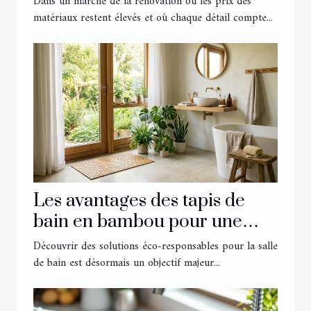
Dans un marché de la rénovation où les prix des
matériaux restent élevés et où chaque détail compte...
Les avantages des tapis de
bain en bambou pour une
salle éco-responsable
Découvrir des solutions éco-responsables pour la salle
de bain est désormais un objectif majeur...