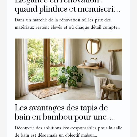
Élégance en rénovation :
quand plinthes et menuiserie
transforment un intérieur
Dans un marché de la rénovation où les prix des
matériaux restent élevés et où chaque détail compte...
Les avantages des tapis de
bain en bambou pour une
salle éco-responsable
Découvrir des solutions éco-responsables pour la salle
de bain est désormais un objectif majeur...